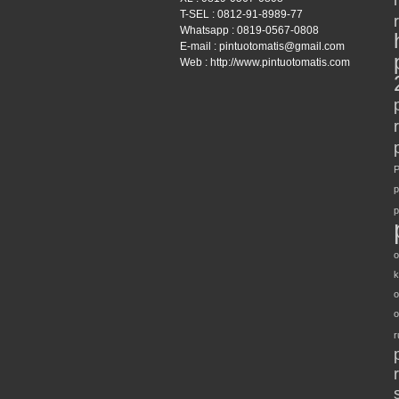
T-SEL : 0812-91-8989-77
Whatsapp : 0819-0567-0808
E-mail : pintuotomatis@gmail.com
Web : http://www.pintuotomatis.com
P
p
p
o
k
o
o