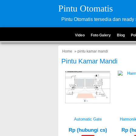
Pintu Otomatis
Pintu Otomatis tersedia dan ready 
Video
Foto Galery
Blog
Po
Home
» pintu kamar mandi
Pintu Kamar Mandi
Automatic Gate
Harmonik
Rp (hubungi cs)
Rp (h