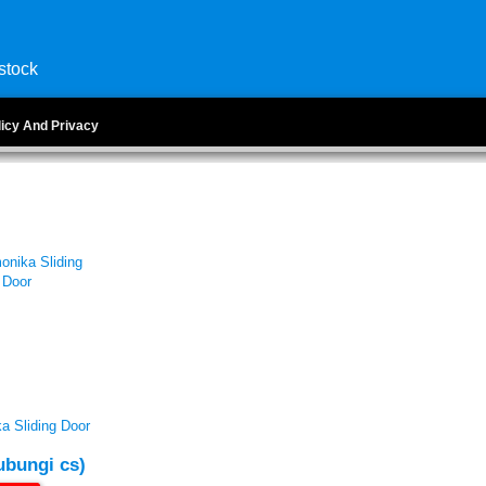
stock
licy And Privacy
a Sliding Door
ubungi cs)