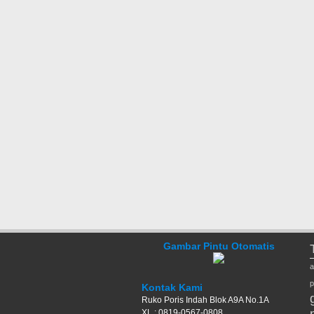
Gambar Pintu Otomatis
a
p
Kontak Kami
Ruko Poris Indah Blok A9A No.1A
XL : 0819-0567-0808