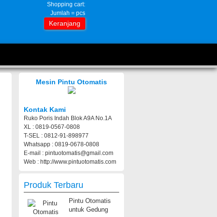
Shopping cart:
Jumlah =
pcs
Keranjang
Mesin Pintu Otomatis
Kontak Kami
Ruko Poris Indah Blok A9A No.1A
XL : 0819-0567-0808
T-SEL : 0812-91-898977
Whatsapp : 0819-0678-0808
E-mail : pintuotomatis@gmail.com
Web : http://www.pintuotomatis.com
Produk Terbaru
Pintu Otomatis
untuk Gedung