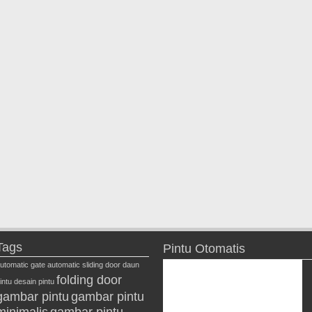
Tags
Pintu Otomatis
utomatic gate
automatic sliding door
daun
folding door
intu
desain pintu
gambar pintu
gambar pintu