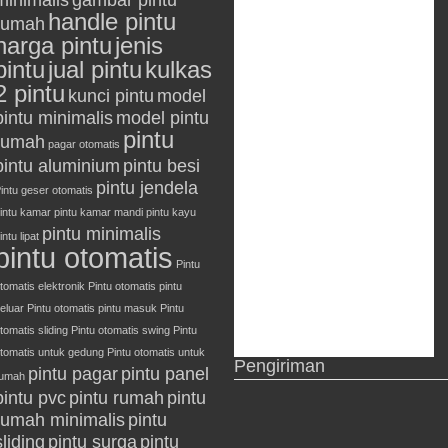
minimalis
gambar pintu
handle pintu
rumah
harga pintu
jenis
pintu
jual pintu
kulkas
2 pintu
kunci pintu
model
pintu minimalis
model pintu
pintu
rumah
pagar otomatis
pintu aluminium
pintu besi
pintu jendela
intu geser otomatis
intu kamar
pintu kamar mandi
pintu kayu
pintu minimalis
intu lipat
pintu otomatis
Pintu
tomatis elektronik
Pintu otomatis pintu
eluar
Pintu otomatis pintu masuk
Pintu
tomatis sliding
Pintu otomatis swing
Pintu
tomatis untuk gedung
Pintu otomatis untuk
Pengiriman
pintu pagar
pintu panel
rumah
pintu pvc
pintu rumah
pintu
rumah minimalis
pintu
sliding
pintu surga
pintu