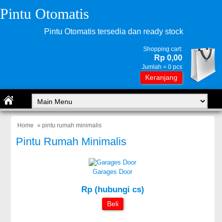
Pintu Otomatis
Pintu Otomatis tersedia dan ready stock
Shopping cart:
Rp 0,00
Jumlah =
0
pcs
Keranjang
Home
» pintu rumah minimalis
Pintu Rumah Minimalis
Garages Door
Rp (hubungi cs)
Beli