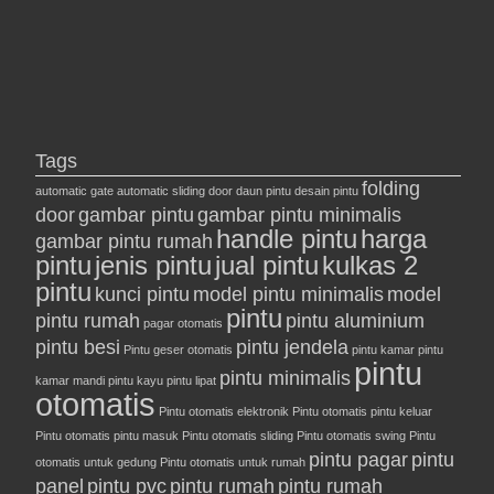
Tags
folding
automatic gate
automatic sliding door
daun pintu
desain pintu
door
gambar pintu
gambar pintu minimalis
handle pintu
harga
gambar pintu rumah
pintu
jenis pintu
jual pintu
kulkas 2
pintu
kunci pintu
model pintu minimalis
model
pintu
pintu rumah
pintu aluminium
pagar otomatis
pintu besi
pintu jendela
Pintu geser otomatis
pintu kamar
pintu
pintu
pintu minimalis
kamar mandi
pintu kayu
pintu lipat
otomatis
Pintu otomatis elektronik
Pintu otomatis pintu keluar
Pintu otomatis pintu masuk
Pintu otomatis sliding
Pintu otomatis swing
Pintu
pintu pagar
pintu
otomatis untuk gedung
Pintu otomatis untuk rumah
panel
pintu pvc
pintu rumah
pintu rumah