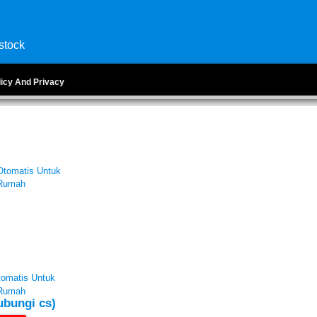
stock
licy And Privacy
tomatis Untuk
Rumah
ubungi cs)