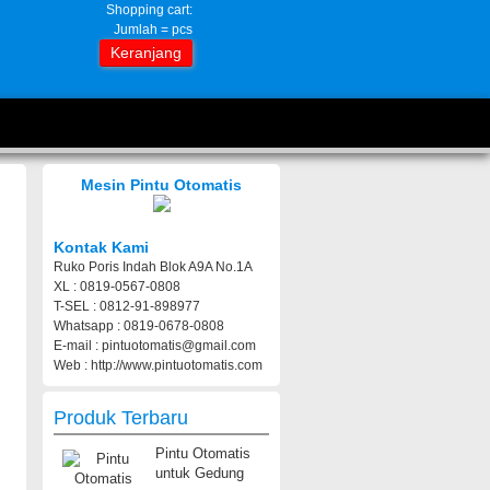
Shopping cart:
Jumlah =
pcs
Keranjang
Mesin Pintu Otomatis
Kontak Kami
Ruko Poris Indah Blok A9A No.1A
XL : 0819-0567-0808
T-SEL : 0812-91-898977
Whatsapp : 0819-0678-0808
E-mail : pintuotomatis@gmail.com
Web : http://www.pintuotomatis.com
Produk Terbaru
Pintu Otomatis
untuk Gedung