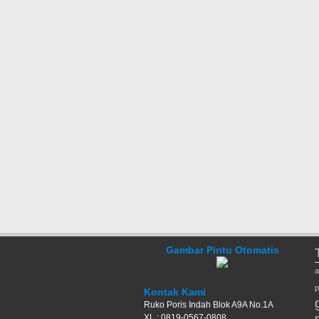
Gambar Pintu Otomatis
a
p
Kontak Kami
Ruko Poris Indah Blok A9A No.1A
XL : 0819-0567-0808