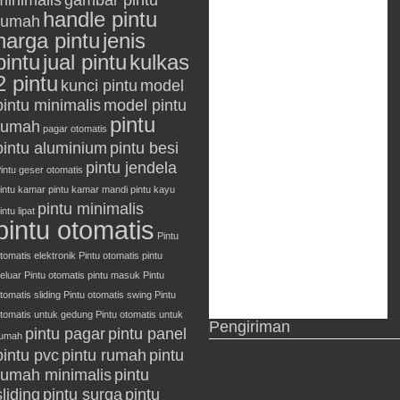
minimalis
gambar pintu
handle pintu
rumah
harga pintu
jenis
pintu
jual pintu
kulkas
2 pintu
kunci pintu
model
pintu minimalis
model pintu
pintu
rumah
pagar otomatis
pintu aluminium
pintu besi
pintu jendela
intu geser otomatis
intu kamar
pintu kamar mandi
pintu kayu
pintu minimalis
intu lipat
pintu otomatis
Pintu
tomatis elektronik
Pintu otomatis pintu
eluar
Pintu otomatis pintu masuk
Pintu
tomatis sliding
Pintu otomatis swing
Pintu
tomatis untuk gedung
Pintu otomatis untuk
Pengiriman
pintu pagar
pintu panel
rumah
pintu pvc
pintu rumah
pintu
rumah minimalis
pintu
sliding
pintu surga
pintu