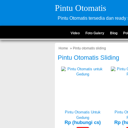
Pintu Otomatis
Pintu Otomatis tersedia dan ready 
Video
Foto Galery
Blog
Po
Home
» Pintu otomatis sliding
Pintu Otomatis Sliding
Pintu Otomatis Untuk
Pintu O
Gedung
Rp (hubungi cs)
Rp (h