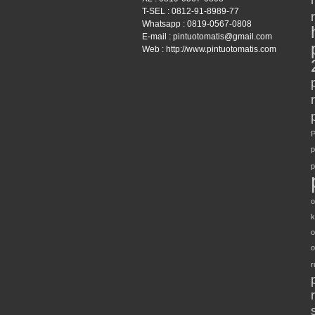
T-SEL : 0812-91-8989-77
Whatsapp : 0819-0567-0808
E-mail : pintuotomatis@gmail.com
Web : http://www.pintuotomatis.com
P
p
p
o
k
o
o