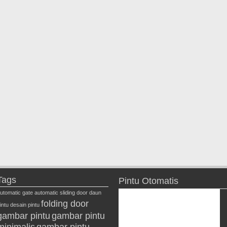
Tags
Pintu Otomatis
utomatic gate
automatic sliding door
daun
folding door
intu
desain pintu
gambar pintu
gambar pintu