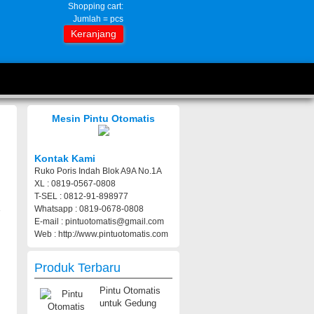
Shopping cart:
Jumlah =
pcs
Keranjang
Mesin Pintu Otomatis
Kontak Kami
Ruko Poris Indah Blok A9A No.1A
XL : 0819-0567-0808
T-SEL : 0812-91-898977
Whatsapp : 0819-0678-0808
E-mail : pintuotomatis@gmail.com
Web : http://www.pintuotomatis.com
Produk Terbaru
Pintu Otomatis
untuk Gedung