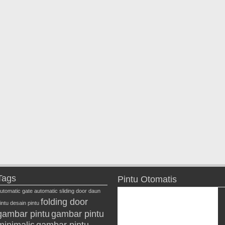
Tags
Pintu Otomatis
utomatic gate
automatic sliding door
daun
folding door
intu
desain pintu
gambar pintu
gambar pintu