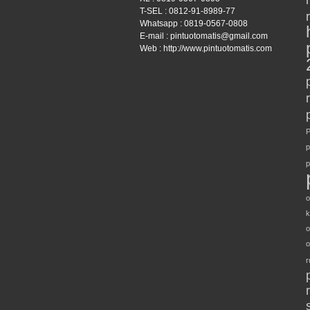
T-SEL : 0812-91-8989-77
Whatsapp : 0819-0567-0808
E-mail : pintuotomatis@gmail.com
Web : http://www.pintuotomatis.com
P
p
p
o
k
o
o