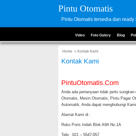
Pintu Otomatis
Pintu Otomatis tersedia dan ready 
Video
Foto Galery
Blog
Po
Home
» Kontak Kami
Kontak Kami
PintuOtomatis.com
Anda ada pertanyaan tidak perlu sungkan-
Otomatis, Mesin Otomatis, Pintu Pagar Ot
Automatik, Anda dapat menghubungi Kami
Alamat Kami di :
Ruko Poris Indah Blok A9A No.1A
Telp : 021 – 5547-057