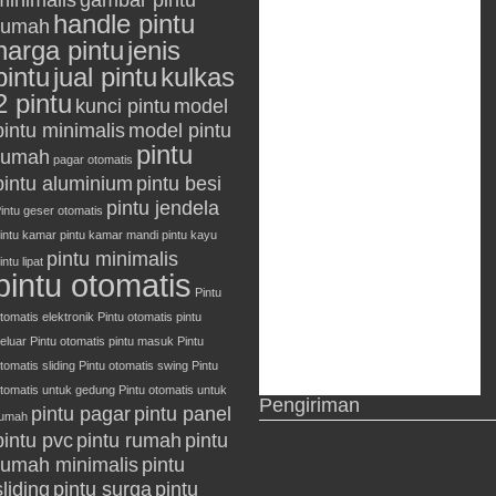
minimalis
gambar pintu
handle pintu
rumah
harga pintu
jenis
pintu
jual pintu
kulkas
2 pintu
kunci pintu
model
pintu minimalis
model pintu
pintu
rumah
pagar otomatis
pintu aluminium
pintu besi
pintu jendela
intu geser otomatis
intu kamar
pintu kamar mandi
pintu kayu
pintu minimalis
intu lipat
pintu otomatis
Pintu
tomatis elektronik
Pintu otomatis pintu
eluar
Pintu otomatis pintu masuk
Pintu
tomatis sliding
Pintu otomatis swing
Pintu
tomatis untuk gedung
Pintu otomatis untuk
Pengiriman
pintu pagar
pintu panel
rumah
pintu pvc
pintu rumah
pintu
rumah minimalis
pintu
sliding
pintu surga
pintu