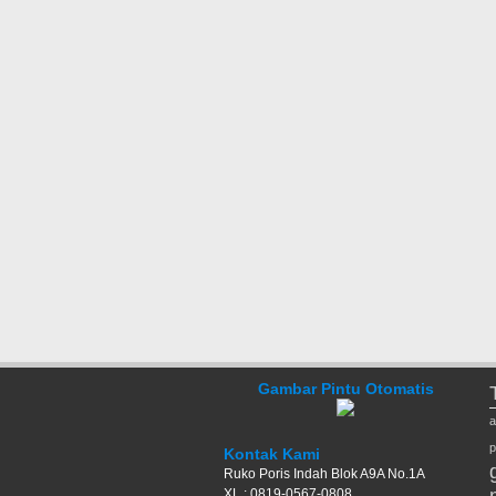
Gambar Pintu Otomatis
a
p
Kontak Kami
Ruko Poris Indah Blok A9A No.1A
XL : 0819-0567-0808